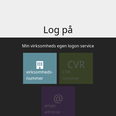
Log på
Min virksomheds egen logon service
virksomheds-
CVR-
nummer
nummer
email-
adresse